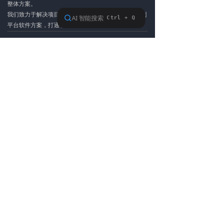
整体方案。
我们致力于解决项目集成难的问题，为用户提供可定制
平台软件方案，打通项目交付最后一公里。
广东省深圳市深圳市宝安区新安街道海乐社区43区
兴华一路89号金宝科创中心1508
13632915265
youeran@youeran.com
版权所有 ©
深圳市佑尔安科技有限公司
技术支持
业务咨询
粤ICP备11093251号
本网站由阿里云提供云计算及安全服务
本网站支持
IPv6
Powered by CloudDream